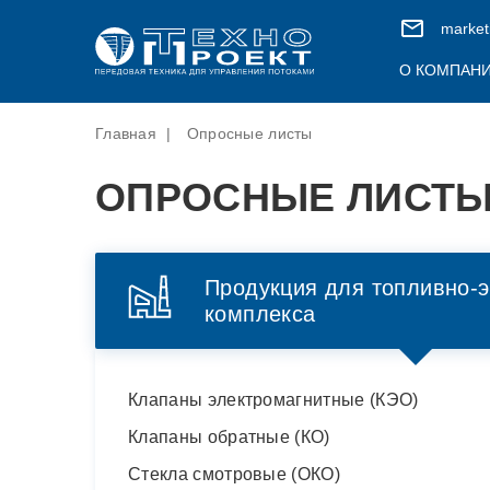
market
О КОМПАН
Главная
|
Опросные листы
О КОМПАНИИ
ПРОДУКЦИЯ ДЛЯ ТОПЛИВНО-ЭНЕРГЕТИЧЕ
ВАКАНСИИ
КОМПЛЕКСА
ОПРОСНЫЕ ЛИСТ
ОЦЕНКА УСЛОВИЙ ТРУДА
Клапаны электромагнитные (КЭО)
СЕРТИФИКАТЫ И ПАТЕНТЫ
Клапаны обратные (КО)
Продукция для топливно-э
комплекса
Стекла смотровые (ОКО)
Клапаны электромагнитные (КЭО)
Клапаны обратные (КО)
Стекла смотровые (ОКО)