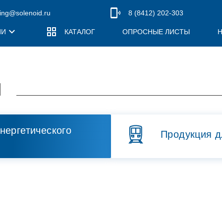
ing@solenoid.ru
8 (8412) 202-303
ИИ
КАТАЛОГ
ОПРОСНЫЕ ЛИСТЫ
ПОЛИТИКА КОНФИДЕНЦИАЛЬНОСТИ
СКОГО
ПРОДУКЦИЯ ДЛЯ ЖЕЛЕЗНОДОРОЖНОГО
РУКОВОДСТВО
МАШИНОСТРОЕНИЯ
Ы
Регуляторы давления (РЕДУТ-Д)
нергетического
Клапаны предохранительные (ПРОК)
Продукция д
Импульсные предохранительные клапаны (ИПК)