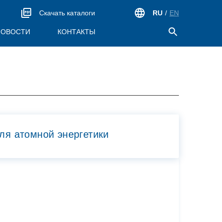
Скачать каталоги
RU
/
EN
НОВОСТИ
КОНТАКТЫ
ПРОДУКЦИЯ ДЛЯ АТОМНОЙ
ЭНЕРГЕТИКИ
Блоки предохранительных клапанов (БПК)
Электромагнитные приводы (ЭВ, ЭМП)
ля атомной энергетики
Пневматическое оборудование (ДКП, ПГМ)