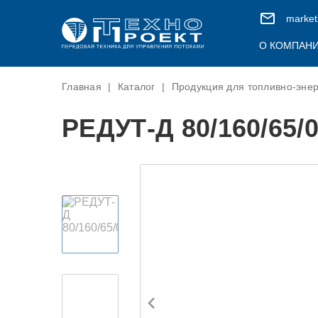
market
О КОМПАН
Главная
|
Каталог
|
Продукция для топливно-энер
О КОМПАНИИ
ПРОДУКЦИЯ ДЛЯ ТОПЛИВНО-ЭНЕРГЕТИЧЕ
ВАКАНСИИ
КОМПЛЕКСА
РЕДУТ-Д 80/160/65/0
ОЦЕНКА УСЛОВИЙ ТРУДА
Клапаны электромагнитные (КЭО)
СЕРТИФИКАТЫ И ПАТЕНТЫ
Клапаны обратные (КО)
Стекла смотровые (ОКО)