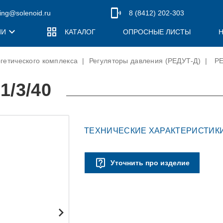
ing@solenoid.ru
8 (8412) 202-303
ИИ
КАТАЛОГ
ОПРОСНЫЕ ЛИСТЫ
гетического комплекса
|
Регуляторы давления (РЕДУТ-Д)
|
РЕ
ПОЛИТИКА КОНФИДЕНЦИАЛЬНОСТИ
СКОГО
ПРОДУКЦИЯ ДЛЯ ЖЕЛЕЗНОДОРОЖНОГО
РУКОВОДСТВО
МАШИНОСТРОЕНИЯ
1/3/40
Регуляторы давления (РЕДУТ-Д)
Клапаны предохранительные (ПРОК)
ТЕХНИЧЕСКИЕ ХАРАКТЕРИСТИКИ
Импульсные предохранительные клапаны (ИПК)
Уточнить про изделие