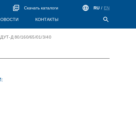
Скачать каталоги
RU
/
EN
НОВОСТИ
КОНТАКТЫ
ДУТ-Д 80/160/65/01/3/40
ПРОДУКЦИЯ ДЛЯ АТОМНОЙ
ЭНЕРГЕТИКИ
Блоки предохранительных клапанов (БПК)
Электромагнитные приводы (ЭВ, ЭМП)
:
Пневматическое оборудование (ДКП, ПГМ)