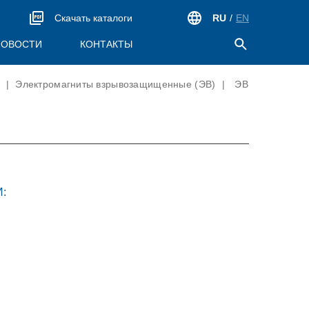
Скачать каталоги
RU
/
EN
НОВОСТИ
КОНТАКТЫ
|
Электромагниты взрывозащищенные (ЭВ)
|
ЭВ
ПРОДУКЦИЯ ДЛЯ АТОМНОЙ
ЭНЕРГЕТИКИ
Блоки предохранительных клапанов (БПК)
Электромагнитные приводы (ЭВ, ЭМП)
:
Пневматическое оборудование (ДКП, ПГМ)