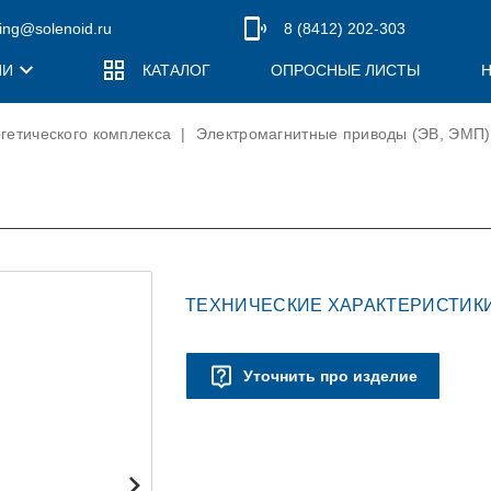
ing@solenoid.ru
8 (8412) 202-303
ИИ
КАТАЛОГ
ОПРОСНЫЕ ЛИСТЫ
гетического комплекса
|
Электромагнитные приводы (ЭВ, ЭМП)
ПОЛИТИКА КОНФИДЕНЦИАЛЬНОСТИ
СКОГО
ПРОДУКЦИЯ ДЛЯ ЖЕЛЕЗНОДОРОЖНОГО
РУКОВОДСТВО
МАШИНОСТРОЕНИЯ
Регуляторы давления (РЕДУТ-Д)
Клапаны предохранительные (ПРОК)
ТЕХНИЧЕСКИЕ ХАРАКТЕРИСТИКИ
Импульсные предохранительные клапаны (ИПК)
Уточнить про изделие